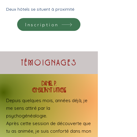
Deux hôtels se situent à proximité
Inscription
TÉMOIGNAGES
Daniel p.
Consultant viticole
Depuis quelques mois, années déjà, je
me sens attiré par la
psychogénéalogie.
Après cette session de découverte que
tu as animée, je suis conforté dans mon