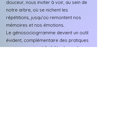
douceur, nous inviter à voir, au sein de
notre arbre, où se nichent les
répétitions, jusqu'où remontent nos
mémoires et nos émotions.
Le génosociogrramme devient un outil
évident, complémentaire des pratiques
que je connais, et j'ai hâte de continuer
sur ce chemin d'apprentissage.
Sylvie M.
2 jours hors du temps , ou plutôt en
suspension entre le passé, le présent,
l'avenir .
C'est l'expérience que j'ai vécu en
suivant le stage de psychogénéalogie
avec Benedicte.