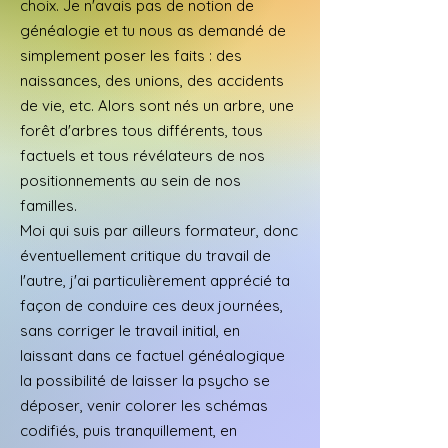
choix. Je n'avais pas de notion de
généalogie et tu nous as demandé de
simplement poser les faits : des
naissances, des unions, des accidents
de vie, etc. Alors sont nés un arbre, une
forêt d'arbres tous différents, tous
factuels et tous révélateurs de nos
positionnements au sein de nos
familles.
Moi qui suis par ailleurs formateur, donc
éventuellement critique du travail de
l'autre, j'ai particulièrement apprécié ta
façon de conduire ces deux journées,
sans corriger le travail initial, en
laissant dans ce factuel généalogique
la possibilité de laisser la psycho se
déposer, venir colorer les schémas
codifiés, puis tranquillement, en