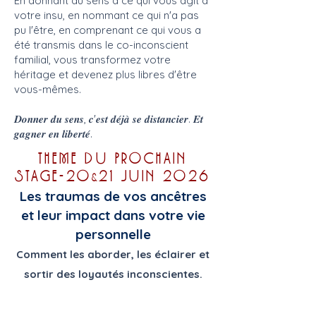
En donnant du sens à ce qui vous agit à
votre insu, en nommant ce qui n'a pas
pu l'être, en comprenant ce qui vous a
été transmis dans le co-inconscient
familial, vous transformez votre
héritage et devenez plus libres d'être
vous-mêmes.
𝑫𝒐𝒏𝒏𝒆𝒓 𝒅𝒖 𝒔𝒆𝒏𝒔, 𝒄'𝒆𝒔𝒕 𝒅𝒆́𝒋𝒂̀ 𝒔𝒆 𝒅𝒊𝒔𝒕𝒂𝒏𝒄𝒊𝒆𝒓. 𝑬𝒕
𝒈𝒂𝒈𝒏𝒆𝒓 𝒆𝒏 𝒍𝒊𝒃𝒆𝒓𝒕𝒆́.
THEME DU PROCHAIN
STAGE-20
21 JUIN 2026
&
Les traumas de vos ancêtres
et leur impact dans votre vie
personnelle
Comment les aborder, les éclairer et
sortir des loyautés inconscientes.