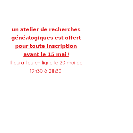
l’analyse transgénérationnelle
explorent les transmissions
invisibles,
𝘂𝗻 𝗮𝘁𝗲𝗹𝗶𝗲𝗿 𝗱𝗲 𝗿𝗲𝗰𝗵𝗲𝗿𝗰𝗵𝗲𝘀
𝗴𝗲́𝗻𝗲́𝗮𝗹𝗼𝗴𝗶𝗾𝘂𝗲𝘀 𝗲𝘀𝘁 𝗼𝗳𝗳𝗲𝗿𝘁
𝗽𝗼𝘂𝗿 𝘁𝗼𝘂𝘁𝗲 𝗶𝗻𝘀𝗰𝗿𝗶𝗽𝘁𝗶𝗼𝗻
𝗮𝘃𝗮𝗻𝘁 𝗹𝗲 𝟭𝟱 𝗺𝗮𝗶 !
Il aura lieu en ligne le 20 mai de
19h30 à 21h30
.