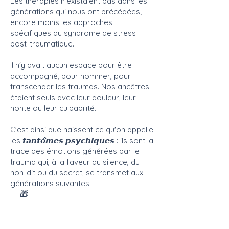
Les thérapies n'existaient pas dans les
générations qui nous ont précédées;
encore moins les approches
spécifiques au syndrome de stress
post-traumatique.
Il n'y avait aucun espace pour être
accompagné, pour nommer, pour
transcender les traumas. Nos ancêtres
étaient seuls avec leur douleur, leur
honte ou leur culpabilité.
C'est ainsi que naissent ce qu'on appelle
les 𝙛𝙖𝙣𝙩𝙤̂𝙢𝙚𝙨 𝙥𝙨𝙮𝙘𝙝𝙞𝙦𝙪𝙚𝙨 : ils sont la
trace des émotions générées par le
trauma qui, à la faveur du silence, du
non-dit ou du secret, se transmet aux
générations suivantes.
🎁
Et parce que la généalogie
constitue l’ancrage à partir
duquel la psychogénéalogie et