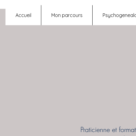
Accueil
Mon parcours
Psychogenealo
Praticienne et form