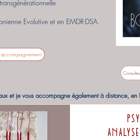
transgénérationnelle
sonienne Evolutive et en EMDR-DSA.
n accompagnement
Consulte
aux et je vous accompagne également à distance, en F
Ps
analys