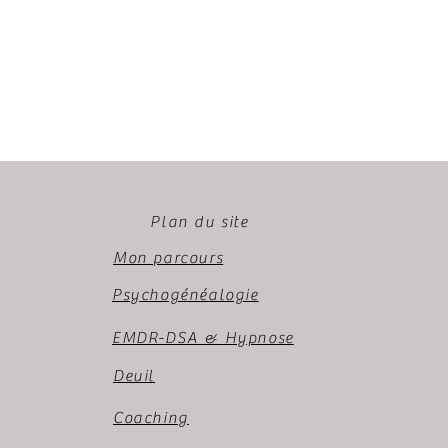
Plan du site
Mon parcours
Psychogénéalogie
EMDR-DSA & Hypnose
Deuil
Coaching