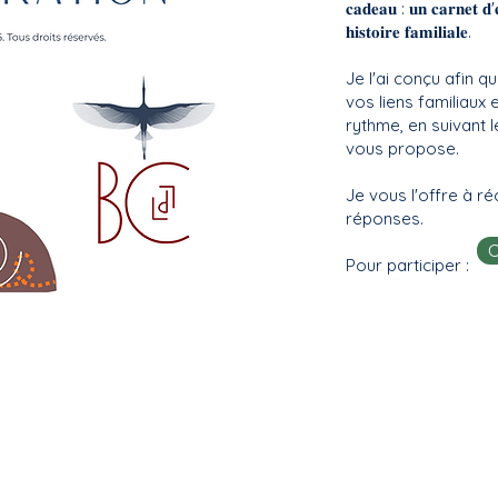
𝐜𝐚𝐝𝐞𝐚𝐮 : 𝐮𝐧 𝐜𝐚𝐫𝐧𝐞𝐭 𝐝'
𝐡𝐢𝐬𝐭𝐨𝐢𝐫𝐞 𝐟𝐚𝐦𝐢𝐥𝐢𝐚𝐥𝐞.
Je l'ai conçu afin q
vos liens familiaux 
rythme, en suivant l
vous propose.
Je vous l'offre à r
réponses.
Pour participer :