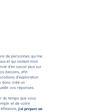
 DU MOMENT
mbre de personnes qui me
aux et qui visitent mon
'envie d'en savoir plus sur
vos besoins, afin
ositions d'exploration
ai donc créé un
ueillir vos réponses.
r du temps que vous
emplir et de votre
ons, 𝐣'𝐚𝐢 𝐩𝐫𝐞́𝐩𝐚𝐫𝐞́ 𝐮𝐧