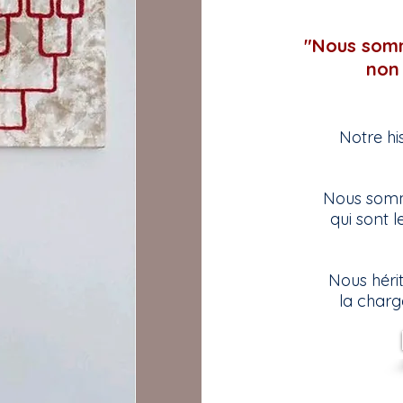
"Nous somm
non 
Notre hi
Nous somme
qui sont le
Nous héri
la charg