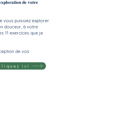
𝐱𝐩𝐥𝐨𝐫𝐚𝐭𝐢𝐨𝐧 𝐝𝐞 𝐯𝐨𝐭𝐫𝐞
ue vous puissiez explorer
en douceur, à votre
es 11 exercices que je
éception de vos
Cliquez ici